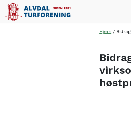
Hopp til hovedinnhold
Hjem
/
Bidrag
Bidrag
virks
høstp