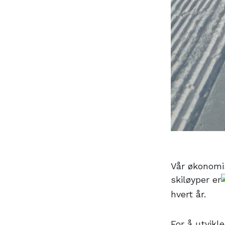
Vår økonomi
skiløyper er
hvert år.
For å utvikl