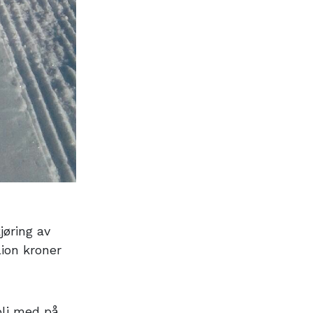
øring av
lion kroner
bli med på