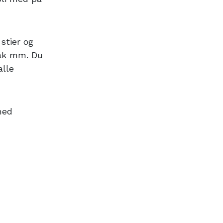
stier og
tak mm. Du
alle
med