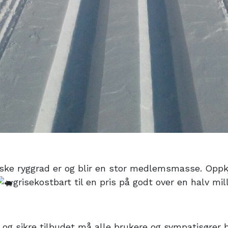
ske ryggrad er og blir en stor medlemsmasse. Oppkj
grisekostbart til en pris på godt over en halv mil
e og sikre tilbudet må alle brukere og sympatisører 