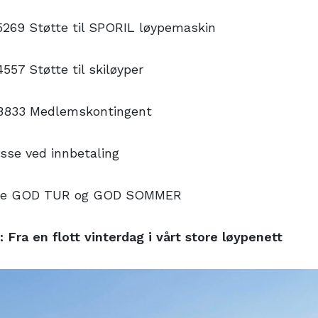
5269 Støtte til SPORIL løypemaskin
557 Støtte til skiløyper
8833 Medlemskontingent
sse ved innbetaling
alle GOD TUR og GOD SOMMER
: Fra en flott vinterdag i vårt store løypenett