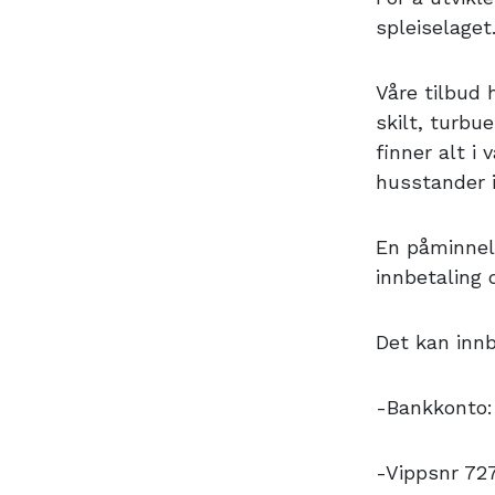
spleiselaget
Våre tilbud 
skilt, turbu
finner alt i
husstander i
En påminnels
innbetaling 
Det kan innb
-Bankkonto:
-Vippsnr 727