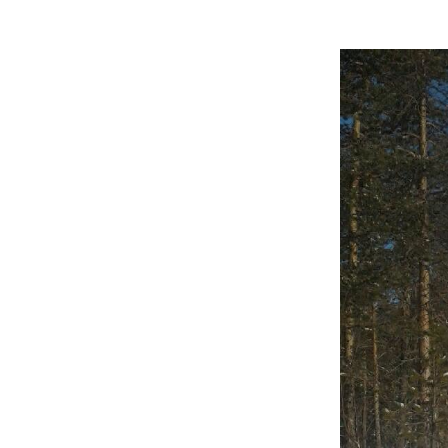
Skrevet av
J