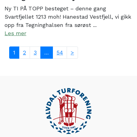
Ny TI PÅ TOPP besteget – denne gang
Svartfjellet 1213 moh! Hanestad Vestfjell, vi gikk
opp fra Tegninghalsen fra sørøst ...
Les mer
1
2
3
…
54
>
Sidepaginering