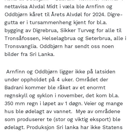
nettavisa Alvdal Midt i væla ble Arnfinn og
Oddbjørn kåret til Årets Alvdøl for 2024. Digre-
gutta er i tursammenheng kjent for bl.a.
bygging av Digrebrua, Sikker Turveg for alle til
Tronsåfossen, Helselagbrua og Seterbrua, alle i
Tronsvanglia. Oddbjørn har sendt oss noen
bilder fra Sri Lanka.
Arnfinn og Oddbjørn ligger ikke på latsiden
under oppholdet på 4 uker. Området der
Badrani kommer ble råket av et enormt
regnskyll og syklon i november, det kom bl.a.
350 mm regn i løpet av 1 døgn. Veier og mange
hus ble ødelagt av vannet. Mye av områdene
som produserer te (stor og viktig eksport) ble
ødelagt. Produksjon Sri lanka har ikke Statens