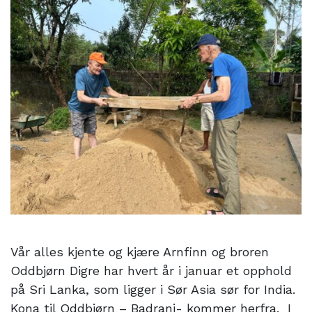
Skrevet av
Johan Ragnar Eggen
23. januar 2026
Vår alles kjente og kjære Arnfinn og broren
Oddbjørn Digre har hvert år i januar et opphold
på Sri Lanka, som ligger i Sør Asia sør for India.
Kona til Oddbjørn – Badrani- kommer herfra. I