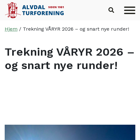
Hopp til hovedinnhold
Hjem
/
Trekning VÅRYR 2026 – og snart nye runder!
Trekning VÅRYR 2026 –
og snart nye runder!
Skrevet av
Johan Ragnar Eggen