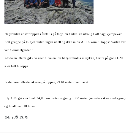
Høgronden er stortoppen i årets Ti på topp. Vi hadde en utrolig flott dag; kjempevær,
flott gruppe på 19 fjellfanter, ingen uhell og ikke minst ALLE kom til topps! Starten var
ved Gammelgarden i
Atndalen. Herfa gikk vi etter bilveien inn til Bjørnhollia et stykke, herfra på gode DNT
stier hell til topps.
Bildet viser alle deltakerne på toppen, 2118 meter over havet.
Iflg. GPS gikk vi totalt 24,00 km ,totalt stigning 1388 meter (returdata ikke medregnet)
og totalt ute i 10 timer.
24. juli 2010