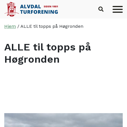
Hopp til hovedinnhold
Hjem
/
ALLE til topps på Høgronden
ALLE til topps på
Høgronden
Skrevet av
Haus Byrå