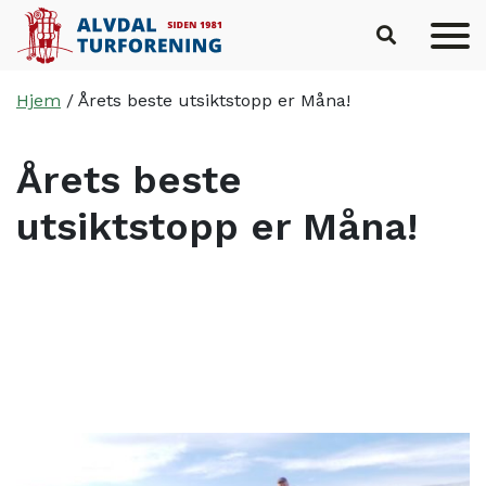
Hopp til hovedinnhold
Hjem
/
Årets beste utsiktstopp er Måna!
Årets beste
utsiktstopp er Måna!
Skrevet av
Haus Byrå