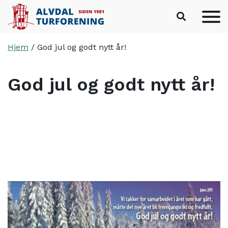
Hopp til hovedinnhold
Hjem
/
God jul og godt nytt år!
God jul og godt nytt år!
Skrevet av
Haus Byrå
22. desember 2011