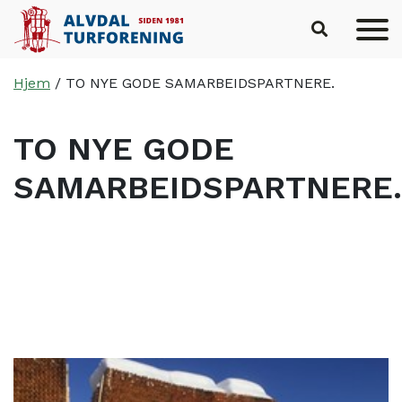
Hopp til hovedinnhold
Hjem
/
TO NYE GODE SAMARBEIDSPARTNERE.
TO NYE GODE
SAMARBEIDSPARTNERE.
Skrevet av
Haus Byrå